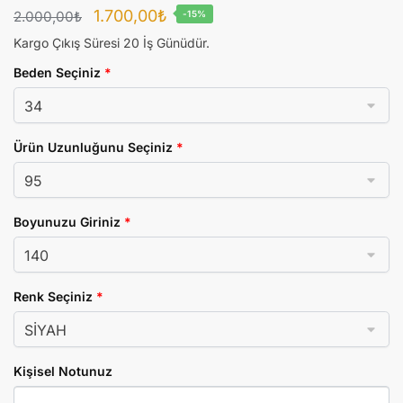
Orijinal
Şu
1.700,00
₺
2.000,00
₺
-15%
fiyat:
andaki
Kargo Çıkış Süresi 20 İş Günüdür.
2.000,00₺.
fiyat:
Beden Seçiniz
*
1.700,00₺.
Ürün Uzunluğunu Seçiniz
*
Boyunuzu Giriniz
*
Renk Seçiniz
*
Kişisel Notunuz