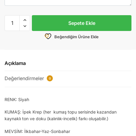
Çapraz
Sepete Ekle
Taşlı
Ferace
Beğendiğim Ürüne Ekle
adet
Açıklama
Değerlendirmeler
0
RENK: Siyah
KUMAŞ: İpek Krep (her kumaş topu serisinde kazandan
kaynaklı ton ve doku (kalınlık-incelik) farkı oluşabilir.)
MEVSİM: İlkbahar-Yaz-Sonbahar