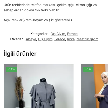
Ürün renklerinde telefon markası- çekim ışığı -ekran ışığı vb
sebeplerden dolayı ton farkı olabilir.
Açık renkler(krem-beyaz vb.) iç gösterebilir
Kategoriler:
Dış Giyim
,
Ferace
Etiketler:
Abaya
,
Dış Giyim
,
Ferace
,
hırka
,
tesettür giyim
İlgili ürünler
-14%
-6%