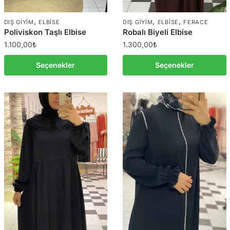
,
,
,
DIŞ GIYIM
ELBISE
DIŞ GIYIM
ELBISE
FERACE
Poliviskon Taşlı Elbise
Robalı Biyeli Elbise
1.100,00
₺
1.300,00
₺
Seçenekler
Seçenekler