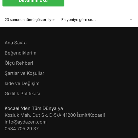
Devamını oku
En
23 sonucun tümü gösteriliyor
yeniye
göre
sıralandı
Ana Sayfa
Beğendiklerim
Ölçü Rehberi
Şartlar ve Koşullar
İade ve Değişim
Gizlilik Politikası
Kocaeli'den Tüm Dünya'ya
Kozluk Mah. Dut Sk. D:5/A 41200 İzmit/Kocaeli
info@aydazen.com
0534 705 29 37