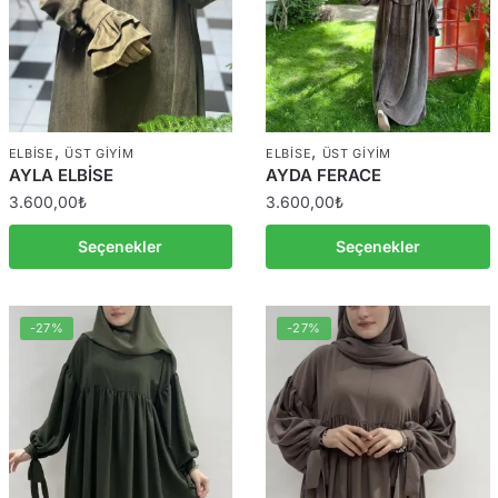
,
,
ELBISE
ÜST GIYIM
ELBISE
ÜST GIYIM
AYLA ELBİSE
AYDA FERACE
3.600,00
₺
3.600,00
₺
Seçenekler
Seçenekler
-27%
-27%