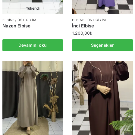
Tükendi
,
,
ELBISE
ÜST GIYIM
ELBISE
ÜST GIYIM
Nazen Elbise
İnci Elbise
1.200,00
₺
Devamını oku
Seçenekler