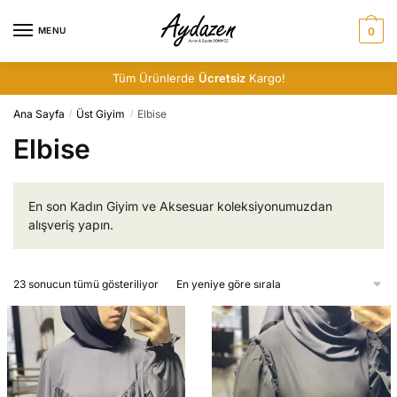
Skip
Skip
to
to
MENU
0
navigation
content
Tüm Ürünlerde
Ücretsiz
Kargo!
Ana Sayfa
Üst Giyim
Elbise
/
/
Elbise
En son Kadın Giyim ve Aksesuar koleksiyonumuzdan
alışveriş yapın.
En
23 sonucun tümü gösteriliyor
yeniye
göre
sıralandı