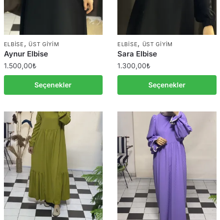
,
,
ELBISE
ÜST GIYIM
ELBISE
ÜST GIYIM
Aynur Elbise
Sara Elbise
1.500,00
₺
1.300,00
₺
Seçenekler
Seçenekler