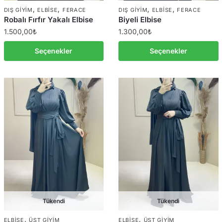
,
,
,
,
DIŞ GIYIM
ELBISE
FERACE
DIŞ GIYIM
ELBISE
FERACE
Robalı Fırfır Yakalı Elbise
Biyeli Elbise
1.500,00
₺
1.300,00
₺
Seçenekler
Seçenekler
Tükendi
Tükendi
,
,
ELBISE
ÜST GIYIM
ELBISE
ÜST GIYIM