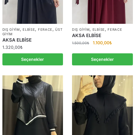
,
,
,
,
,
DIŞ GIYIM
ELBISE
FERACE
ÜST
DIŞ GIYIM
ELBISE
FERACE
GIYIM
AKSA ELBİSE
AKSA ELBİSE
Orijinal
Şu
1.100,00
₺
1.500,00
₺
1.320,00
₺
fiyat:
andaki
1.500,00₺.
fiyat:
Seçenekler
Seçenekler
1.100,00₺.