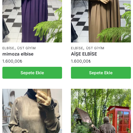
,
,
ELBISE
ÜST GIYIM
ELBISE
ÜST GIYIM
mimoza elbise
AİŞE ELBİSE
1.600,00
₺
1.600,00
₺
Sepete Ekle
Sepete Ekle